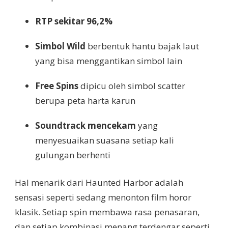
RTP sekitar 96,2%
Simbol Wild
berbentuk hantu bajak laut
yang bisa menggantikan simbol lain
Free Spins
dipicu oleh simbol scatter
berupa peta harta karun
Soundtrack mencekam
yang
menyesuaikan suasana setiap kali
gulungan berhenti
Hal menarik dari Haunted Harbor adalah
sensasi seperti sedang menonton film horor
klasik. Setiap spin membawa rasa penasaran,
dan setiap kombinasi menang terdengar seperti