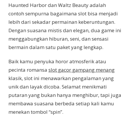
Haunted Harbor dan Waltz Beauty adalah
contoh sempurna bagaimana slot bisa menjadi
lebih dari sekadar permainan keberuntungan.
Dengan suasana mistis dan elegan, dua game ini
menggabungkan hiburan, seni, dan sensasi
bermain dalam satu paket yang lengkap.
Baik kamu penyuka horor atmosferik atau
pecinta romansa
slot gacor gampang menang
klasik, slot ini menawarkan pengalaman yang
unik dan layak dicoba. Selamat menikmati
putaran yang bukan hanya menghibur, tapi juga
membawa suasana berbeda setiap kali kamu
menekan tombol “spin”.