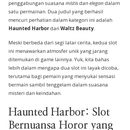
penggabungan suasana
mistis
dan
elegan
dalam
satu permainan. Dua judul yang berhasil
mencuri perhatian dalam kategori ini adalah
Haunted Harbor
dan
Waltz Beauty
.
Meski berbeda dari segi latar cerita, kedua slot
ini menawarkan atmosfer unik yang jarang
ditemukan di game lainnya. Yuk, kita bahas
lebih dalam mengapa dua slot ini layak dicoba,
terutama bagi pemain yang menyukai sensasi
bermain sambil tenggelam dalam suasana
misteri dan keindahan.
Haunted Harbor: Slot
Bernuansa Horor yang