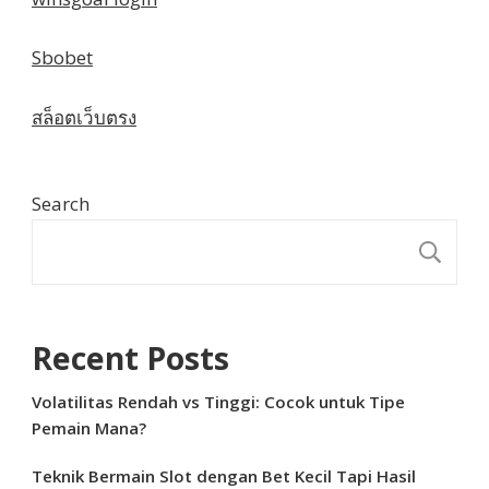
Sbobet
สล็อตเว็บตรง
Search
S
Recent Posts
Volatilitas Rendah vs Tinggi: Cocok untuk Tipe
Pemain Mana?
Teknik Bermain Slot dengan Bet Kecil Tapi Hasil