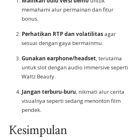
Mainkan dulu versi demo
untuk
memahami alur permainan dan fitur
bonus.
Perhatikan RTP dan volatilitas
agar
sesuai dengan gaya bermainmu.
Gunakan earphone/headset
, terutama
untuk slot dengan audio immersive seperti
Waltz Beauty.
Jangan terburu-buru
, nikmati alur cerita
visualnya seperti sedang menonton film
pendek.
Kesimpulan