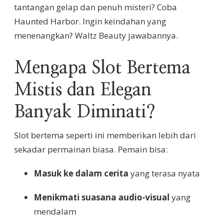
tantangan gelap dan penuh misteri? Coba
Haunted Harbor. Ingin keindahan yang
menenangkan? Waltz Beauty jawabannya.
Mengapa Slot Bertema
Mistis dan Elegan
Banyak Diminati?
Slot bertema seperti ini memberikan lebih dari
sekadar permainan biasa. Pemain bisa:
Masuk ke dalam cerita
yang terasa nyata
Menikmati suasana audio-visual
yang
mendalam