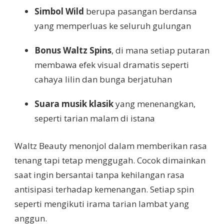
Simbol Wild
berupa pasangan berdansa
yang memperluas ke seluruh gulungan
Bonus Waltz Spins
, di mana setiap putaran
membawa efek visual dramatis seperti
cahaya lilin dan bunga berjatuhan
Suara musik klasik
yang menenangkan,
seperti tarian malam di istana
Waltz Beauty menonjol dalam memberikan rasa
tenang tapi tetap menggugah. Cocok dimainkan
saat ingin bersantai tanpa kehilangan rasa
antisipasi terhadap kemenangan. Setiap spin
seperti mengikuti irama tarian lambat yang
anggun.