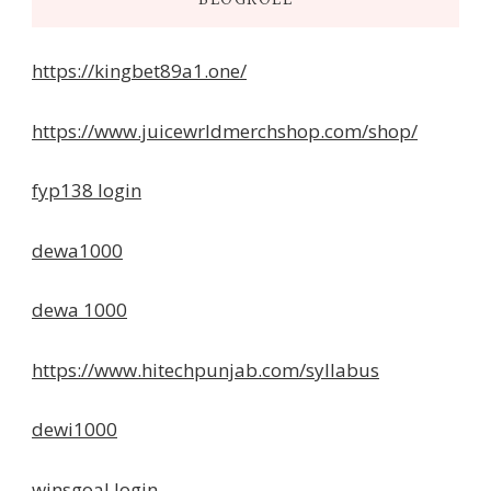
https://kingbet89a1.one/
https://www.juicewrldmerchshop.com/shop/
fyp138 login
dewa1000
dewa 1000
https://www.hitechpunjab.com/syllabus
dewi1000
winsgoal login