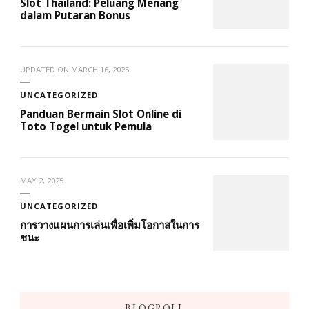
Slot Thailand: Peluang Menang
dalam Putaran Bonus
UPDATED ON
MARCH 16, 2025
UNCATEGORIZED
Panduan Bermain Slot Online di
Toto Togel untuk Pemula
MAY 2, 2025
UNCATEGORIZED
การวางแผนการเล่นเพื่อเพิ่มโอกาสในการ
ชนะ​
BLOGROLL