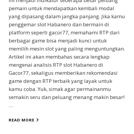
ini menjadi indikator seberapa besar peluang
pemain untuk mendapatkan kembali modal
yang dipasang dalam jangka panjang. Jika kamu
penggemar slot Habanero dan bermain di
platform seperti gacor77, memahami RTP dari
berbagai game bisa menjadi kunci untuk
memilih mesin slot yang paling menguntungkan.
Artikel ini akan membahas secara lengkap
mengenai analisis RTP slot Habanero di
Gacor77, sekaligus memberikan rekomendasi
game dengan RTP terbaik yang layak untuk
kamu coba. Yuk, simak agar permainanmu
semakin seru dan peluang menang makin besar!
…
READ MORE