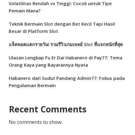
Volatilitas Rendah vs Tinggi: Cocok untuk Tipe
Pemain Mana?
Teknik Bermain Slot dengan Bet Kecil Tapi Hasil
Besar di Platform Slot
แจ็คพอตแตกรายวัน! รวมรีวิวเกมเพลย์ Slot ที่แจกหนักที่สุด
Ulasan Lengkap Fu Er Dai Habanero di Pay77: Tema
Orang Kaya yang Bayarannya Nyata
Habanero dari Sudut Pandang Admin77: Fokus pada
Pengalaman Bermain
Recent Comments
No comments to show.