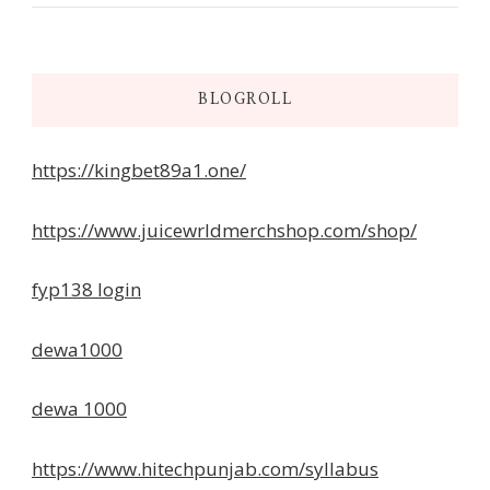
BLOGROLL
https://kingbet89a1.one/
https://www.juicewrldmerchshop.com/shop/
fyp138 login
dewa1000
dewa 1000
https://www.hitechpunjab.com/syllabus