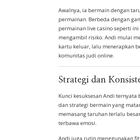
Awalnya, ia bermain dengan taru
permainan. Berbeda dengan gam
permainan live casino seperti i
mengambil risiko. Andi mulai m
kartu keluar, lalu menerapkan be
komunitas judi online.
Strategi dan Konsis
Kunci kesuksesan Andi ternyata
dan strategi bermain yang matan
memasang taruhan terlalu besar
terbawa emosi.
Andi juga rutin menggunakan f