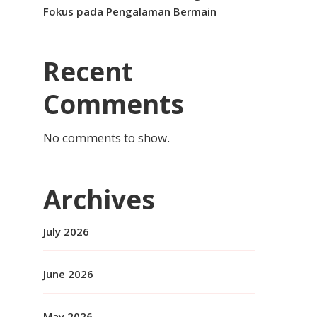
Fokus pada Pengalaman Bermain
Recent
Comments
No comments to show.
Archives
July 2026
June 2026
May 2026