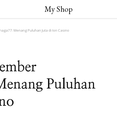
My Shop
aga77: Menang Puluhan Juta di Ion Casino
Member
Menang Puluhan
ino