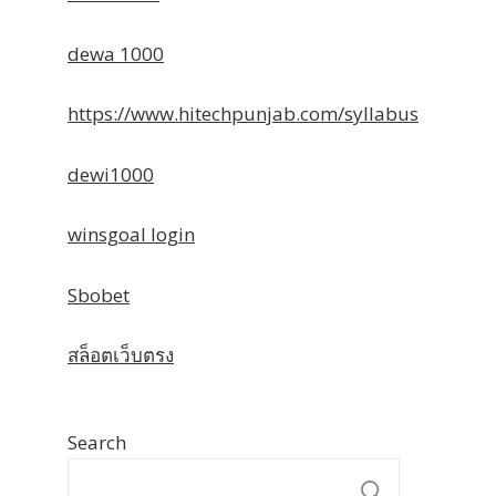
dewa 1000
https://www.hitechpunjab.com/syllabus
dewi1000
winsgoal login
Sbobet
สล็อตเว็บตรง
Search
SEARCH