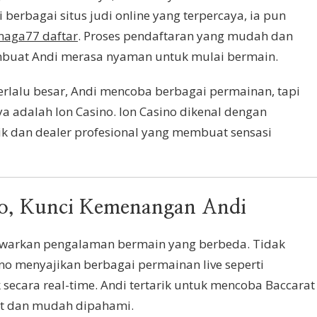
berbagai situs judi online yang terpercaya, ia pun
aga77 daftar
. Proses pendaftaran yang mudah dan
embuat Andi merasa nyaman untuk mulai bermain.
erlalu besar, Andi mencoba berbagai permainan, tapi
a adalah Ion Casino. Ion Casino dikenal dengan
ik dan dealer profesional yang membuat sensasi
o, Kunci Kemenangan Andi
warkan pengalaman bermain yang berbeda. Tidak
sino menyajikan berbagai permainan live seperti
k secara real-time. Andi tertarik untuk mencoba Baccarat
at dan mudah dipahami.