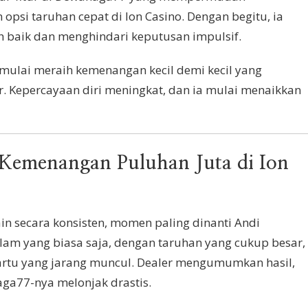
 opsi taruhan cepat di Ion Casino. Dengan begitu, ia
h baik dan menghindari keputusan impulsif.
 mulai meraih kemenangan kecil demi kecil yang
. Kepercayaan diri meningkat, dan ia mulai menaikkan
Kemenangan Puluhan Juta di Ion
n secara konsisten, momen paling dinanti Andi
lam yang biasa saja, dengan taruhan yang cukup besar,
rtu yang jarang muncul. Dealer mengumumkan hasil,
aga77-nya melonjak drastis.