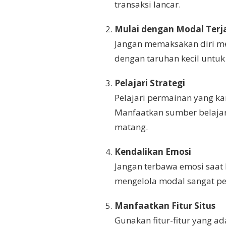
transaksi lancar.
Mulai dengan Modal Ter
Jangan memaksakan diri me
dengan taruhan kecil untuk
Pelajari Strategi
Pelajari permainan yang kam
Manfaatkan sumber belajar
matang.
Kendalikan Emosi
Jangan terbawa emosi saat 
mengelola modal sangat pe
Manfaatkan Fitur Situs
Gunakan fitur-fitur yang ad