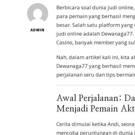
Berbicara soal dunia judi online,
para pemain yang berhasil me
besar. Salah satu platform yan
ADMIN
judi online adalah Dewanaga77.
Casino, banyak member yang su
Nah, dalam artikel kali ini, ki
Dewanaga77 yang berhasil memb
perjalanan seru dan tips bermai
Awal Perjalanan: D
Menjadi Pemain Akt
Cerita dimulai ketika Andi, seo
mencoba peruntungan di dunia j