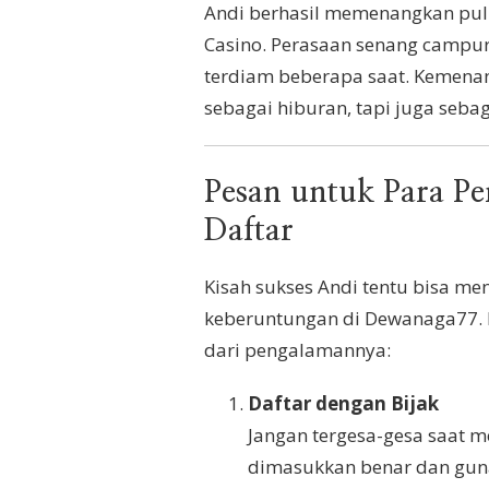
Andi berhasil memenangkan pulu
Casino. Perasaan senang campu
terdiam beberapa saat. Kemenang
sebagai hiburan, tapi juga seba
Pesan untuk Para P
Daftar
Kisah sukses Andi tentu bisa me
keberuntungan di Dewanaga77. 
dari pengalamannya:
Daftar dengan Bijak
Jangan tergesa-gesa saat 
dimasukkan benar dan gu