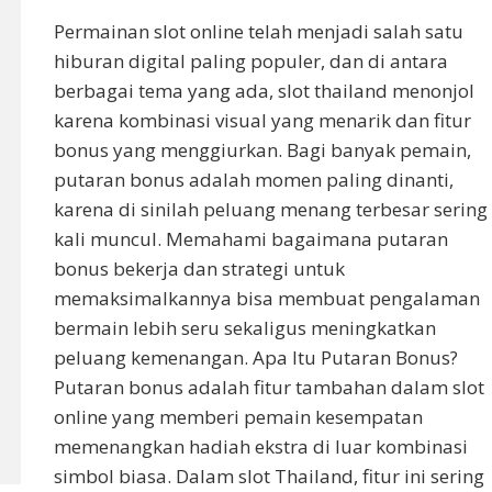
Permainan slot online telah menjadi salah satu
hiburan digital paling populer, dan di antara
berbagai tema yang ada, slot thailand menonjol
karena kombinasi visual yang menarik dan fitur
bonus yang menggiurkan. Bagi banyak pemain,
putaran bonus adalah momen paling dinanti,
karena di sinilah peluang menang terbesar sering
kali muncul. Memahami bagaimana putaran
bonus bekerja dan strategi untuk
memaksimalkannya bisa membuat pengalaman
bermain lebih seru sekaligus meningkatkan
peluang kemenangan. Apa Itu Putaran Bonus?
Putaran bonus adalah fitur tambahan dalam slot
online yang memberi pemain kesempatan
memenangkan hadiah ekstra di luar kombinasi
simbol biasa. Dalam slot Thailand, fitur ini sering