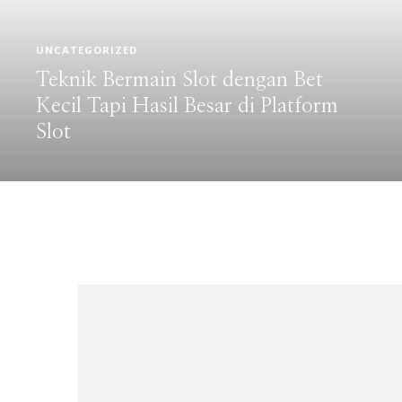
UNCATEGORIZED
Teknik Bermain Slot dengan Bet
Kecil Tapi Hasil Besar di Platform
Slot