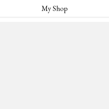
My Shop