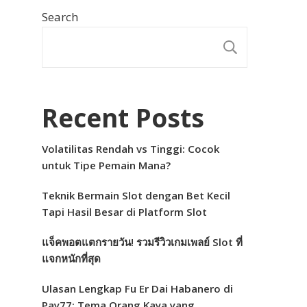
Search
SEARCH
Recent Posts
Volatilitas Rendah vs Tinggi: Cocok
untuk Tipe Pemain Mana?
Teknik Bermain Slot dengan Bet Kecil
Tapi Hasil Besar di Platform Slot
แจ็คพอตแตกรายวัน! รวมรีวิวเกมเพลย์ Slot ที่
แจกหนักที่สุด
Ulasan Lengkap Fu Er Dai Habanero di
Pay77: Tema Orang Kaya yang