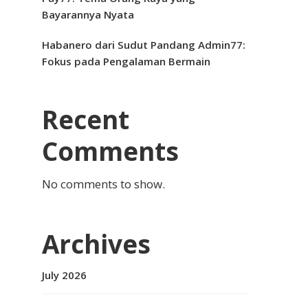
Bayarannya Nyata
Habanero dari Sudut Pandang Admin77:
Fokus pada Pengalaman Bermain
Recent
Comments
No comments to show.
Archives
July 2026