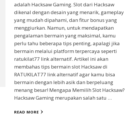
adalah Hacksaw Gaming. Slot dari Hacksaw
dikenal dengan desain yang menarik, gameplay
yang mudah dipahami, dan fitur bonus yang
menggiurkan. Namun, untuk mendapatkan
pengalaman bermain yang maksimal, kamu
perlu tahu beberapa tips penting, apalagi jika
bermain melalui platform terpercaya seperti
ratukilat77 link alternatif. Artikel ini akan
membahas tips bermain slot Hacksaw di
RATUKILAT77 link alternatif agar kamu bisa
bermain dengan lebih asik dan berpeluang
menang besar! Mengapa Memilih Slot Hacksaw?
Hacksaw Gaming merupakan salah satu …
READ MORE