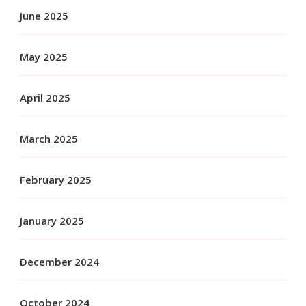
June 2025
May 2025
April 2025
March 2025
February 2025
January 2025
December 2024
October 2024